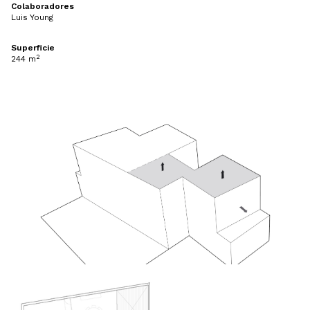
Colaboradores
Luis Young
Superficie
2
244 m