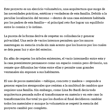
Este proyecto es un ejercicio volumétrico, una arquitectura que surge de
las necesidades prácticas, estéticas y verdaderas de esta familia. Debido a la
peculiar localización del terreno —dentro de una casa existente habitada
por los padres de esta familia— el principal reto fue lograr un equilibrio
entre lo común y lo íntimo.
La pureza de la forma deriva de respetar su colindancia y generar
privacidad. Una serie de vacíos internos permiten que los muros
mantengan su esencia cruda sin más acento que los huecos por los cuales
se deja pasar luz y aire del exterior.
En afán de respetar los árboles existentes, el vacío intermedio entre esta y
la casa preexistente permanece como un espacio común pero divisorio, un
remate que difumina las vistas entre ellas y permite usar grandes
ventanales sin exponer a sus habitantes.
El uso de pocos materiales —tabique, concreto y madera— responde a
generar espacios atemporales que resistan a la multitud de cambios que
requiere una familia. Sin embargo, como Lina Bo Bardi decía todo
arquitectura pensada sufre al transformarse en materia y en este caso la
transformación fue total ya que los dueños al final decidieron cambiar
todos los materiales y aunque la volumetría se respetó la esencia del
proyecto cambió por completo.